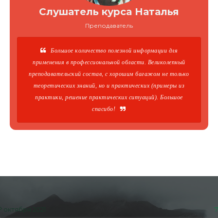
Слушатель курса Наталья
Преподаватель
Большое количество полезной информации для
применения в профессиональной области. Великолепный
преподавательский состав, с хорошим багажом не только
теоретических знаний, но и практических (примеры из
практики, решение практических ситуаций). Большое
спасибо!
октября 2021
7